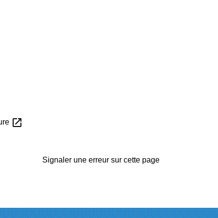
open_in_new
sure
Signaler une erreur sur cette page