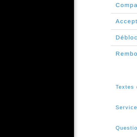
Compar
Accept
Déblo
Rembo
Textes 
Service
Questi