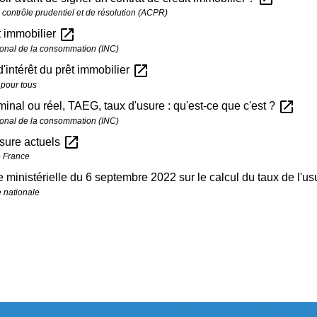
e contrôle prudentiel et de résolution (ACPR)
open_in_new
t immobilier
ational de la consommation (INC)
open_in_new
d'intérêt du prêt immobilier
 pour tous
open_in_new
inal ou réel, TAEG, taux d'usure : qu'est-ce que c'est ?
ational de la consommation (INC)
open_in_new
sure actuels
 France
ministérielle du 6 septembre 2022 sur le calcul du taux de l'u
 nationale