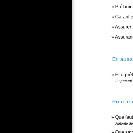
Prêt imm
Garantie
Assurer 
Assuranc
Et auss
Éco-prêt
Logement
Pour en
Que faut
Autorité d
Que savo