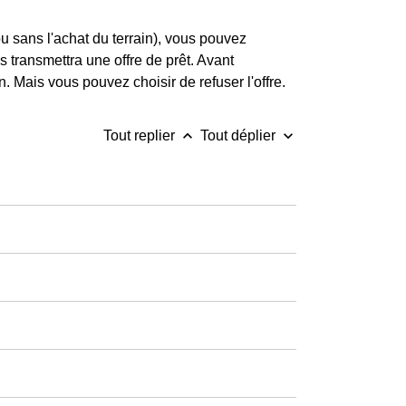
u sans l'achat du terrain), vous pouvez
 transmettra une offre de prêt. Avant
n. Mais vous pouvez choisir de refuser l'offre.
keyboard_arrow_up
keyboard_arrow_down
Tout replier
Tout déplier