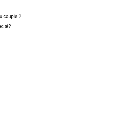
du couple ?
acité?