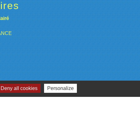
ires
airé
RANCE
Deny all cookies
Personalize
enaires
s européen agricole pour le développement rural
opéenne)