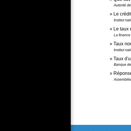
Autorité d
Le crédi
Institut n
Le taux 
La finance
Taux nom
Institut n
Taux d'u
Banque de
Réponse 
Assemblée