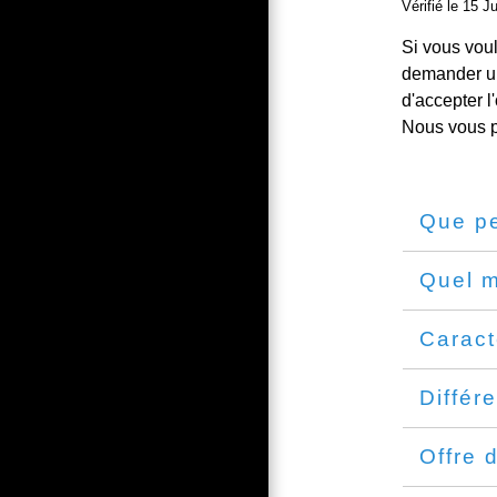
Vérifié le 15 J
Si vous voul
demander un 
d'accepter l
Nous vous p
Que pe
Quel m
Caract
Différ
Offre 