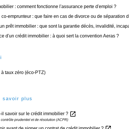
obilier : comment fonctionne l'assurance perte d'emploi ?
 co-emprunteur : que faire en cas de divorce ou de séparation 
un prêt immobilier : que sont la garantie décès, invalidité, incap
e d'un crédit immobilier : à quoi sert la convention Aeras ?
i
 à taux zéro (éco-PTZ)
 savoir plus
open_in_new
-il savoir sur le crédit immobilier ?
e contrôle prudentiel et de résolution (ACPR)
open_in_new
ir avant de signer un contrat de crédit immobilier ?