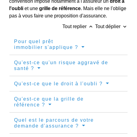
convention impose notamment à l'assureur un
droit à
l'oubli
et une
grille de référence
. Mais elle ne l'oblige
pas à vous faire une proposition d'assurance.
keyboard_arrow_up
keyboard_arrow_down
Tout replier
Tout déplier
Pour quel prêt
immobilier s'applique ?
Qu'est-ce qu'un risque aggravé de
santé ?
Qu'est-ce que le droit à l'oubli ?
Qu'est-ce que la grille de
référence ?
Quel est le parcours de votre
demande d'assurance ?