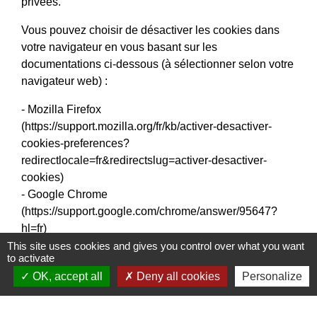
privées.
Vous pouvez choisir de désactiver les cookies dans
votre navigateur en vous basant sur les
documentations ci-dessous (à sélectionner selon votre
navigateur web) :
- Mozilla Firefox
(
https://support.mozilla.org/fr/kb/activer-desactiver-
cookies-preferences?
redirectlocale=fr&redirectslug=activer-desactiver-
cookies
)
- Google Chrome
(
https://support.google.com/chrome/answer/95647?
hl=fr
)
- Microsoft Edge (
https://privacy.microsoft.com/fr-
This site uses cookies and gives you control over what you want
to activate
fr/windows-10-microsoft-edge-and-privacy
)
OK, accept all
Deny all cookies
Personalize
- Internet Explorer (
https://support.microsoft.com/fr-
fr/help/17442/windows-internet-explorer-delete-
manage-cookies#ie=ie-11
)