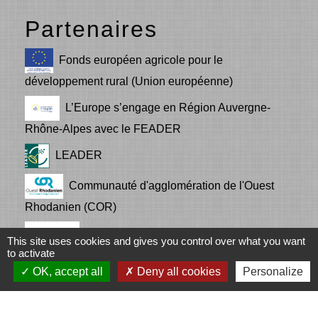
Partenaires
Fonds européen agricole pour le
développement rural (Union européenne)
L’Europe s’engage en Région Auvergne-
Rhône-Alpes avec le FEADER
LEADER
Communauté d'agglomération de l'Ouest
Rhodanien (COR)
LA REGION Auvergne - Rhône-Alpes
This site uses cookies and gives you control over what you want
to activate
OK, accept all
Deny all cookies
Personalize
Mentions légales
-
Politique de confidentialité
-
Accessibilité
-
Plan du site
-
Gestion des cookies