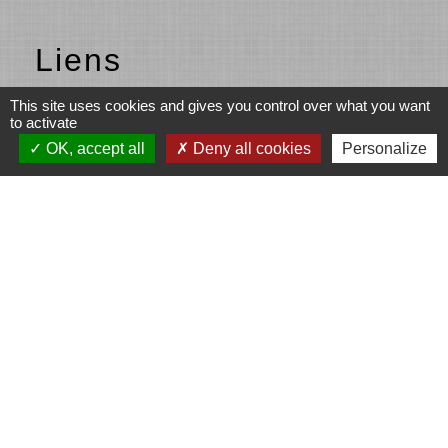
Liens
This site uses cookies and gives you control over what you want
Beaujolais vert
to activate
OK, accept all
Deny all cookies
Personalize
Partenaires
Fonds européen agricole pour le
développement rural (Union européenne)
L’Europe s’engage en Région Auvergne-
Rhône-Alpes avec le FEADER
LEADER
Communauté d'agglomération de l'Ouest
Rhodanien (COR)