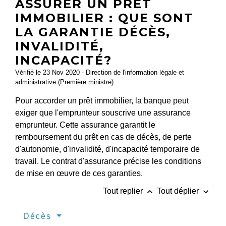
ASSURER UN PRÊT
IMMOBILIER : QUE SONT
LA GARANTIE DÉCÈS,
INVALIDITÉ,
INCAPACITÉ?
Vérifié le 23 Nov 2020 - Direction de l'information légale et
administrative (Première ministre)
Pour accorder un prêt immobilier, la banque peut
exiger que l'emprunteur souscrive une assurance
emprunteur. Cette assurance garantit le
remboursement du prêt en cas de décès, de perte
d'autonomie, d'invalidité, d'incapacité temporaire de
travail. Le contrat d'assurance précise les conditions
de mise en œuvre de ces garanties.
keyboard_arrow_up
keyboard_arrow_down
Tout replier
Tout déplier
Décès