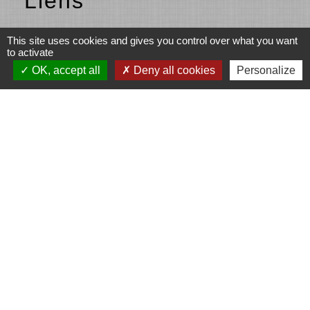
Liens
Beaujolais vert
This site uses cookies and gives you control over what you want
to activate
OK, accept all
Deny all cookies
Personalize
Partenaires
Fonds européen agricole pour le
développement rural (Union européenne)
L’Europe s’engage en Région Auvergne-
Rhône-Alpes avec le FEADER
LEADER
Communauté d'agglomération de l'Ouest
Rhodanien (COR)
LA REGION Auvergne - Rhône-Alpes