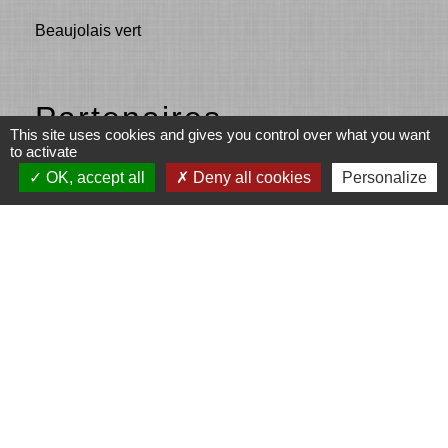
Beaujolais vert
Partenaires
This site uses cookies and gives you control over what you want
to activate
Fonds européen agricole pour le
OK, accept all
Deny all cookies
Personalize
développement rural (Union européenne)
L’Europe s’engage en Région Auvergne-
Rhône-Alpes avec le FEADER
LEADER
Communauté d'agglomération de l'Ouest
Rhodanien (COR)
LA REGION Auvergne - Rhône-Alpes