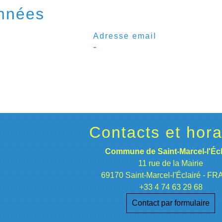
nnées
Adresse email
-
Contacts et hora
Commune de Saint-Marcel-l'Écl
11 rue de la Mairie
69170 Saint-Marcel-l'Éclairé - F
+33 4 74 63 29 68
Contact par formulaire