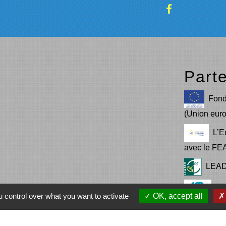
Part
Fond
(Union eur
L’E
avec le F
LEA
Co
 control over what you want to activate
OK, accept all
(COR)