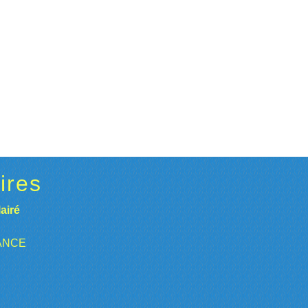
ires
airé
RANCE