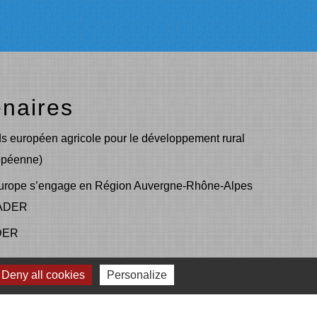
enaires
s européen agricole pour le développement rural
opéenne)
urope s’engage en Région Auvergne-Rhône-Alpes
EADER
DER
mmunauté d'agglomération de l'Ouest Rhodanien
Deny all cookies
Personalize
LA REGION Auvergne - Rhône-Alpes