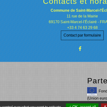
Contacts et hora
Commune de Saint-Marcel-l'Écl
11 rue de la Mairie
69170 Saint-Marcel-l'Éclairé - F
+33 4 74 63 29 68
Contact par formulaire
Part
Fond
(Union eur
 control over what you want to activate
OK, accept all
L’E