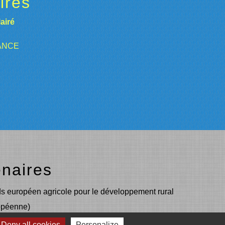
ires
airé
RANCE
enaires
s européen agricole pour le développement rural
opéenne)
Deny all cookies
Personalize
urope s’engage en Région Auvergne-Rhône-Alpes