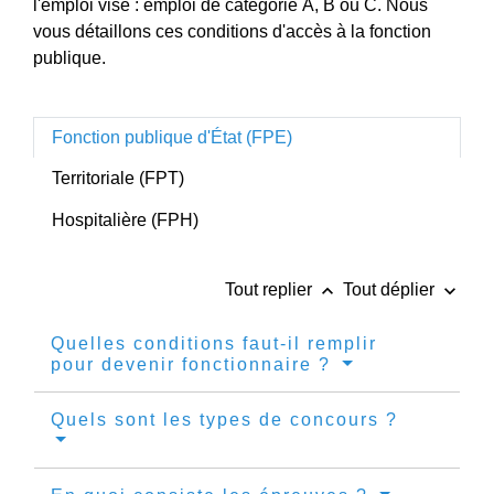
l'emploi visé : emploi de catégorie A, B ou C. Nous
vous détaillons ces conditions d'accès à la fonction
publique.
Fonction publique d'État (FPE)
Territoriale (FPT)
Hospitalière (FPH)
keyboard_arrow_up
keyboard_arrow_down
Tout replier
Tout déplier
Quelles conditions faut-il remplir
pour devenir fonctionnaire ?
Quels sont les types de concours ?