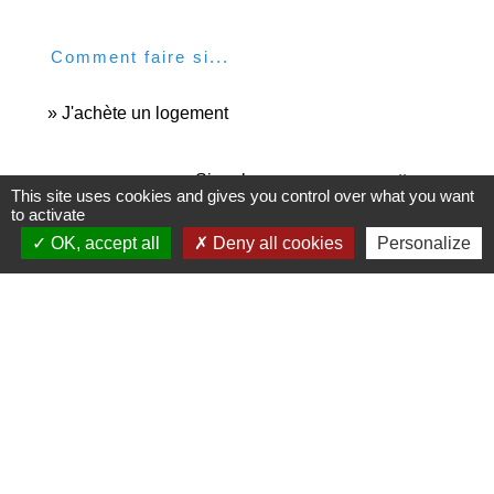
Comment faire si...
J'achète un logement
Signaler une erreur sur cette page
This site uses cookies and gives you control over what you want
to activate
OK, accept all
Deny all cookies
Personalize
Contacts et horaires
Commune de Saint-Marcel-l'Éclairé
11 rue de la Mairie
69170 Saint-Marcel-l'Éclairé - FRANCE
+33 4 74 63 29 68
Contact par formulaire