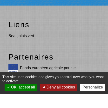
Liens
Beaujolais vert
Partenaires
Fonds européen agricole pour le
développement rural (Union européenne)
This site uses cookies and gives you control over what you want
to activate
L’Europe s’engage en Région Auvergne-
OK, accept all
Deny all cookies
Personalize
Rhône-Alpes avec le FEADER
LEADER