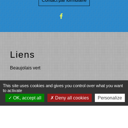
Contact par formulaire
Liens
Beaujolais vert
This site uses cookies and gives you control over what you want
Partenaires
to activate
OK, accept all
Deny all cookies
Personalize
Fonds européen agricole pour le
développement rural (Union européenne)
L’Europe s’engage en Région Auvergne-